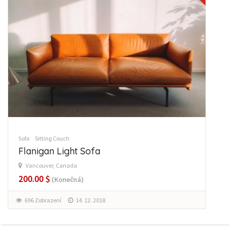
Sofa
Sitting Couch
Flanigan Light Sofa
Vancouver, Canada
200.00 $
(Konečná)
696 Zobrazení
14. 12. 2018