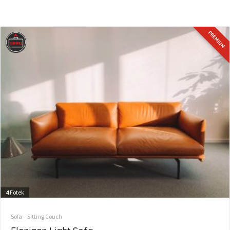
PREMIUM
4
Fotek
Sofa
Sitting Couch