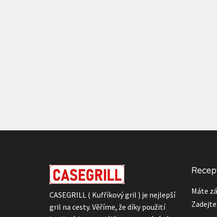
Recept
Máte zá
CASEGRILL ( Kufříkový gril ) je nejlepší
Zadejte
gril na cesty. Věříme, že díky použití