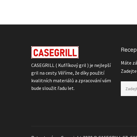
Recept
Máte zá
CASEGRILL ( Kufříkový gril ) je nejlepší
Zadejte
gril na cesty. Věříme, že díky použití
kvalitních materiálů a zpracování vám
bude sloužit řadu let.