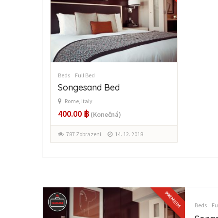
Beds
Full Bed
Songesand Bed
Rome, Italy
400.00 ฿
(Konečná)
787 Zobrazení
14. 12. 2018
PREMIUM
Beds
Fu