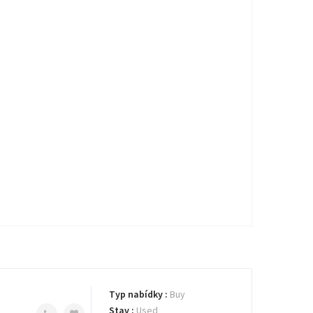
Typ nabídky :
Buy
Stav :
Used