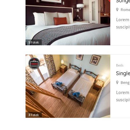
Song
Rome,
Lorem i
suscipi
5
Fotek
Beds
Singl
Benga
Lorem i
suscipi
3
Fotek