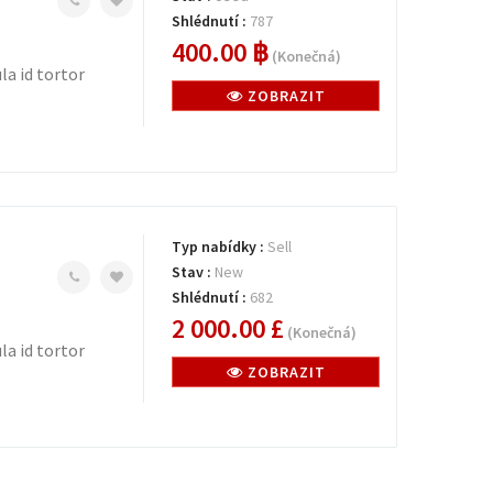
Shlédnutí :
787
400.00 ฿
(Konečná)
la id tortor
ZOBRAZIT
Typ nabídky :
Sell
Stav :
New
Shlédnutí :
682
2 000.00 £
(Konečná)
la id tortor
ZOBRAZIT